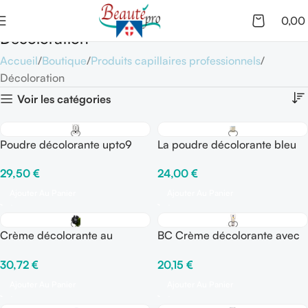
0,00
Décoloration
Accueil
Boutique
Produits capillaires professionnels
Décoloration
Voir les catégories
Poudre décolorante upto9
La poudre décolorante bleu
BBcos
24,00
€
29,50
€
Ajouter Au Panier
Ajouter Au Panier
Crème décolorante au
BC Crème décolorante avec
charbon KARBON 9
huiles pures 500 gr
30,72
€
20,15
€
ECHOSLINE
Ajouter Au Panier
Ajouter Au Panier