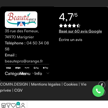
4,7
/5
35 rue des Femeux,
Basé sur 60 avis Google
74970 Marignier
Écrire un avis
Téléphone :
04 50 34 08
58
Email :
beautepro@orange.fr
0450340858
Catégories
Menu
Info
COMIN.DESIGN |
Mentions légales
|
Cookies
|
Vie
privée
|
CGV
0