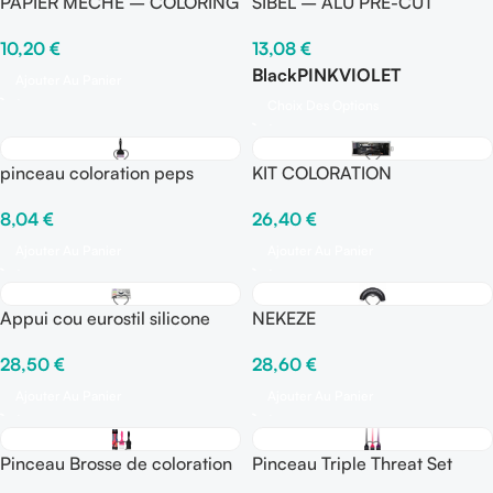
PAPIER MECHE – COLORING
SIBEL – ALU PRE-CUT
WRAPS – EMOTION
13,08
€
10,20
€
Black
PINK
VIOLET
Ajouter Au Panier
Choix Des Options
pinceau coloration peps
KIT COLORATION
8,04
€
26,40
€
Ajouter Au Panier
Ajouter Au Panier
Appui cou eurostil silicone
NEKEZE
accessoires pour bacs de
28,60
€
28,50
€
lavage
Ajouter Au Panier
Ajouter Au Panier
Pinceau Brosse de coloration
Pinceau Triple Threat Set
pour cheveux Power Painter
framar