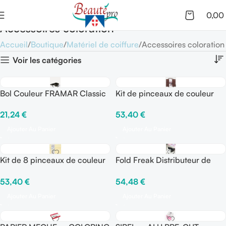
0,00
Accessoires coloration
Accueil
Boutique
Matériel de coiffure
Accessoires coloration
Voir les catégories
Bol Couleur FRAMAR Classic
Kit de pinceaux de couleur
Black
FRAMAR
21,24
€
53,40
€
Ajouter Au Panier
Ajouter Au Panier
Kit de 8 pinceaux de couleur
Fold Freak Distributeur de
FRAMAR
Papier d’Aluminium – Framar
53,40
€
54,48
€
Ajouter Au Panier
Ajouter Au Panier