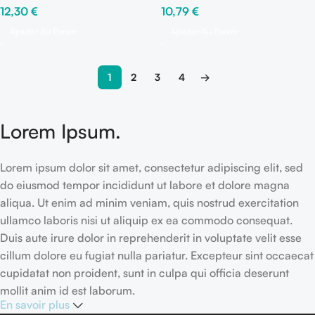
12,30
€
10,79
€
– Paquet de 2 framar
Ajouter Au Panier
Ajouter Au Panier
1
2
3
4
→
Lorem Ipsum.
Lorem ipsum dolor sit amet, consectetur adipiscing elit, sed
do eiusmod tempor incididunt ut labore et dolore magna
aliqua. Ut enim ad minim veniam, quis nostrud exercitation
ullamco laboris nisi ut aliquip ex ea commodo consequat.
Duis aute irure dolor in reprehenderit in voluptate velit esse
cillum dolore eu fugiat nulla pariatur. Excepteur sint occaecat
cupidatat non proident, sunt in culpa qui officia deserunt
mollit anim id est laborum.
En savoir plus