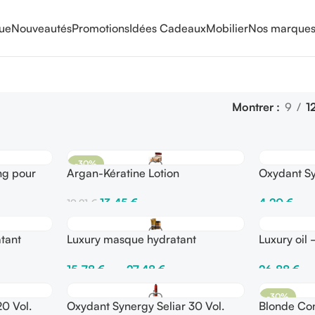
que
Nouveautés
Promotions
Idées Cadeaux
Mobilier
Nos marque
Montrer
9
1
-30%
g pour
Argan-Kératine Lotion
Oxydant Sy
(12%) 150
13,45
€
4,20
€
–
19,21
€
Ajouter Au Panier
Choix Des O
tant
Luxury masque hydratant
Luxury oil 
rnes
instantané 1 minute
l’éclat che
15,78
€
–
27,48
€
26,88
€
Choix Des Options
Ajouter Au 
-30%
0 Vol.
Oxydant Synergy Seliar 30 Vol.
Blonde Con