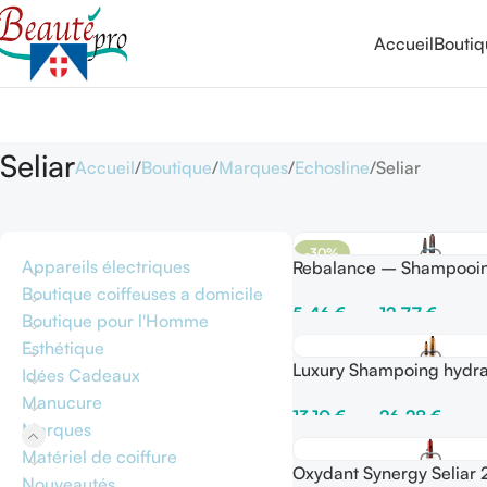
Accueil
Bouti
Seliar
Accueil
Boutique
Marques
Echosline
Seliar
-30%
Appareils électriques
Rebalance – Shampooin
Cheveux Gras
Boutique coiffeuses a domicile
5,46
€
–
12,77
€
Boutique pour l'Homme
Choix Des Options
Esthétique
Luxury Shampoing hydra
Idées Cadeaux
intensif cheveux secs, te
Manucure
13,10
€
–
26,28
€
Marques
Choix Des Options
Matériel de coiffure
Oxydant Synergy Seliar 2
Nouveautés