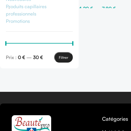
(6%) 150ml -1000 ml
Produits capillaires
4,20
€
–
7,80
€
professionnels
Choix Des Options
Promotions
Prix :
0 €
—
30 €
Filtrer
En savoir plus
Catégories