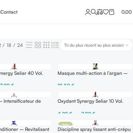
s
Contact
0,00
2
18
24
nergy Seliar 40 Vol.
Masque multi-action à l’argan –
ml-1000 ml
Séliar
7,80
€
18,50
€
ptions
Ajouter Au Panier
– Intensificateur de
Oxydant Synergy Seliar 10 Vol.
veux secs, ternes
(3%) 150ml -1000 ml
4,20
€
–
7,80
€
Panier
Choix Des Options
-26%
ditioner – Revitalisant
Discipline spray lissant anti-crépu