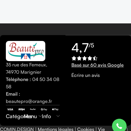
4,7
/5
35 rue des Femeux,
Basé sur 60 avis Google
74970 Marignier
Écrire un avis
Téléphone :
04 50 34 08
58
Email :
beautepro@orange.fr
0450340858
Catégories
Menu
Info
COMIN.DESIGN |
Mentions légales
|
Cookies
|
Vie