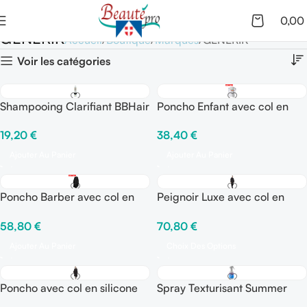
0,00
GENERIK
Accueil
Boutique
Marques
GENERIK
Voir les catégories
Shampooing Clarifiant BBHair
Poncho Enfant avec col en
silicone Flean’up
19,20
€
38,40
€
Ajouter Au Panier
Ajouter Au Panier
Poncho Barber avec col en
Peignoir Luxe avec col en
silicone Flean’up
silicone Flean’Up
58,80
€
70,80
€
Ajouter Au Panier
Choix Des Options
Poncho avec col en silicone
Spray Texturisant Summer
Flean’Up