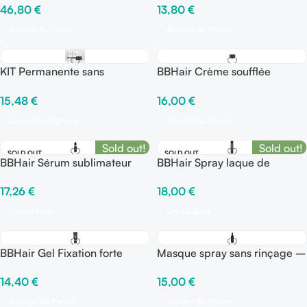
13,80
€
46,80
€
Ajouter Au Panier
Ajouter Au Panier
KIT Permanente sans
BBHair Crème soufflée
ammoniaque – BBHAIR PLEX
modelante
15,48
€
16,00
€
Choix Des Options
Ajouter Au Panier
Sold out!
Sold out!
SOLD OUT
SOLD OUT
BBHair Sérum sublimateur
BBHair Spray laque de
fixation
17,26
€
18,00
€
Lire La Suite
Lire La Suite
BBHair Gel Fixation forte
Masque spray sans rinçage –
GENERIK
14,40
€
15,00
€
Ajouter Au Panier
Ajouter Au Panier