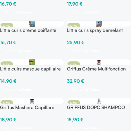
16,70
€
17,90
€
Ajouter Au Panier
Ajouter Au Panier
NEW
NEW
Little curls crème coiffante
Little curls spray démêlant
16,70
€
25,90
€
Ajouter Au Panier
Ajouter Au Panier
NEW
NEW
Little culrs masque capillaire
Griffus Crème Multifonction
14,90
€
32,90
€
Ajouter Au Panier
Ajouter Au Panier
NEW
NEW
Griffus Mashera Capillare
GRIFFUS DOPO SHAMPOO
18,90
€
15,90
€
Ajouter Au Panier
Ajouter Au Panier