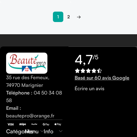
1
2
→
En savoir plus
4,7
/5
35 rue des Femeux,
Basé sur 60 avis Google
74970 Marignier
Écrire un avis
Téléphone :
04 50 34 08
58
Email :
beautepro@orange.fr
0450340858
Catégories
Menu
Info