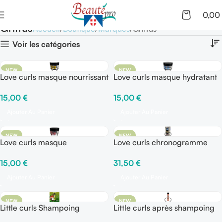
0,00
Griffus
Accueil
Boutique
Marques
Griffus
Voir les catégories
NEW
NEW
Love curls masque nourrissant
Love curls masque hydratant
15,00
€
15,00
€
Ajouter Au Panier
Ajouter Au Panier
NEW
NEW
Love curls masque
Love curls chronogramme
reconstruction
capillaire
15,00
€
31,50
€
Ajouter Au Panier
Ajouter Au Panier
NEW
NEW
Little curls Shampoing
Little curls après shampoing