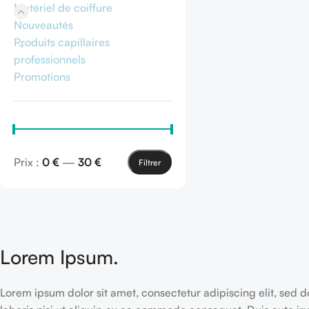
Ajouter Au Panier
Matériel de coiffure
Nouveautés
Produits capillaires
professionnels
Promotions
Prix :
0 €
—
30 €
Filtrer
Lorem Ipsum.
Lorem ipsum dolor sit amet, consectetur adipiscing elit, sed