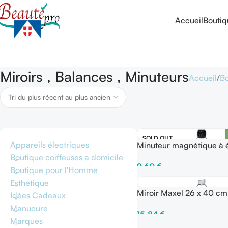
Accueil
Bouti
Miroirs , Balances , Minuteurs
Accueil
B
SOLD OUT
Appareils électriques
Minuteur magnétique à 
tactile
Boutique coiffeuses a domicile
9,60
€
Boutique pour l'Homme
Lire La Suite
Esthétique
Miroir Maxel 26 x 40 cm
Idées Cadeaux
Manucure
15,84
€
Marques