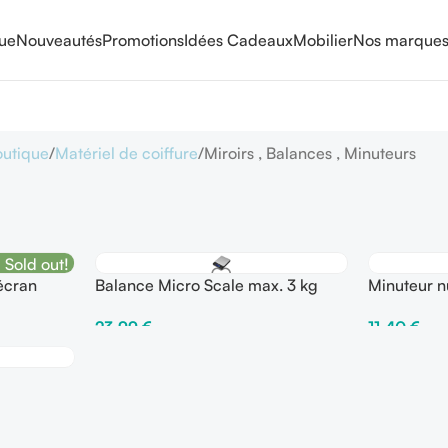
que
Nouveautés
Promotions
Idées Cadeaux
Mobilier
Nos marque
outique
Matériel de coiffure
Miroirs , Balances , Minuteurs
Sold out!
écran
Balance Micro Scale max. 3 kg
Minuteur 
23,99
€
11,40
€
Ajouter Au Panier
Ajouter Au 