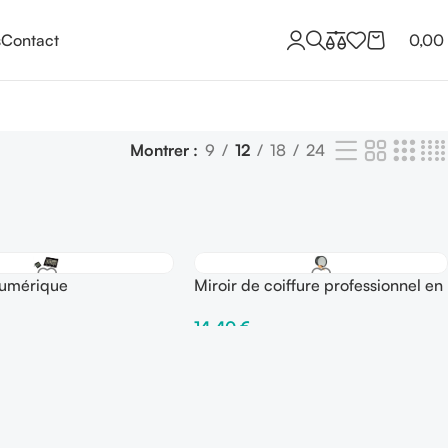
s
Contact
0,00
Montrer
9
12
18
24
numérique
Miroir de coiffure professionnel en
mousse
14,40
€
Panier
Ajouter Au Panier