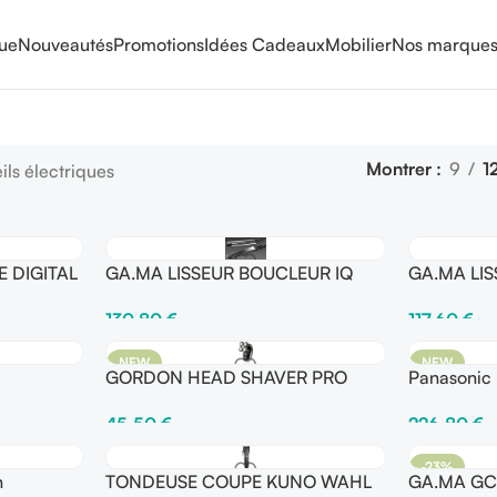
que
Nouveautés
Promotions
Idées Cadeaux
Mobilier
Nos marque
Montrer
9
1
ls électriques
 DIGITAL
GA.MA LISSEUR BOUCLEUR IQ
GA.MA LIS
130,80
€
117,60
€
Ajouter Au Panier
Ajouter Au 
NEW
NEW
GORDON HEAD SHAVER PRO
Panasonic
45,50
€
226,80
€
Ajouter Au Panier
Ajouter Au 
-23%
h
TONDEUSE COUPE KUNO WAHL
GA.MA GC 