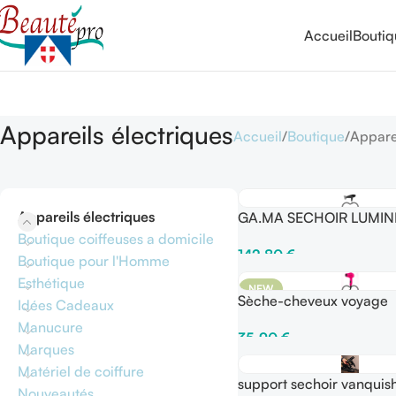
Accueil
Bouti
Appareils électriques
Accueil
Boutique
Apparei
Appareils électriques
GA.MA SECHOIR LUMINE
Boutique coiffeuses a domicile
142,80
€
Boutique pour l'Homme
Ajouter Au Panier
Esthétique
NEW
Sèche-cheveux voyage
Idées Cadeaux
Manucure
35,90
€
Marques
Choix Des Options
Matériel de coiffure
support sechoir vanquis
Nouveautés