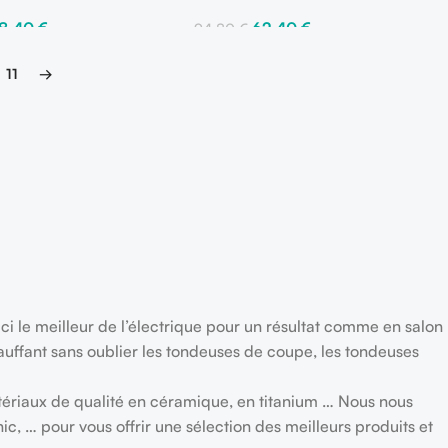
28,40
€
62,40
€
94,80
€
Panier
Ajouter Au Panier
11
→
ici le meilleur de l’électrique pour un résultat comme en salon
hauffant sans oublier les tondeuses de coupe, les tondeuses
atériaux de qualité en céramique, en titanium … Nous nous
ic, … pour vous offrir une sélection des meilleurs produits et