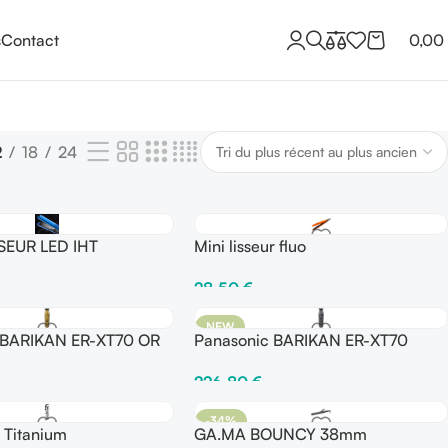
s
Contact
0,00
2
18
24
SEUR LED IHT
Mini lisseur fluo
28,50
€
Panier
Choix Des Options
NEW
 BARIKAN ER-XT70 OR
Panasonic BARIKAN ER-XT70
Silver
226,80
€
Panier
Ajouter Au Panier
-34%
Titanium
GA.MA BOUNCY 38mm