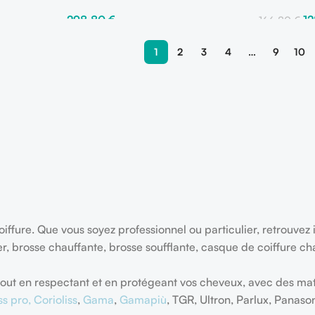
298,80
€
1
166,80
€
Ajouter Au Panier
Ajouter Au 
1
2
3
4
…
9
10
iffure. Que vous soyez professionnel ou particulier, retrouvez 
ler, brosse chauffante, brosse soufflante, casque de coiffure c
s tout en respectant et en protégeant vos cheveux, avec des m
ss pro,
Corioliss
,
Gama
,
Gamapiù
, TGR, Ultron, Parlux, Panason