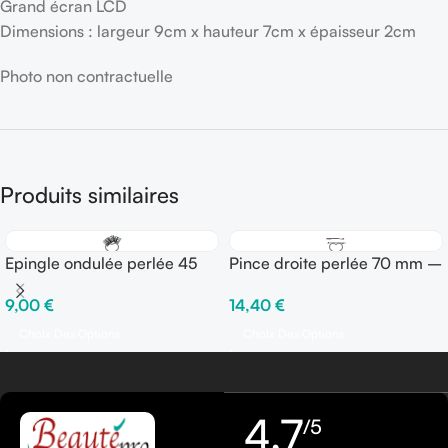
Grand écran LCD
Dimensions : largeur 9cm x hauteur 7cm x épaisseur 2cm
Photo non contractuelle
Produits similaires
Epingle ondulée perlée 45
Pince droite perlée 70 mm –
mm – Boîte de 250 gr
Boîte de 250 gr
9,00
€
14,40
€
Choix Des Options
Choix Des Options
4,7
/5