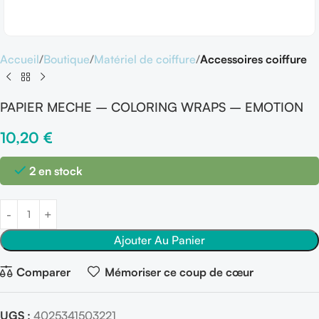
Accueil
Boutique
Matériel de coiffure
Accessoires coiffure
PAPIER MECHE – COLORING WRAPS – EMOTION
10,20
€
2 en stock
Ajouter Au Panier
Comparer
Mémoriser ce coup de cœur
UGS :
4025341503221