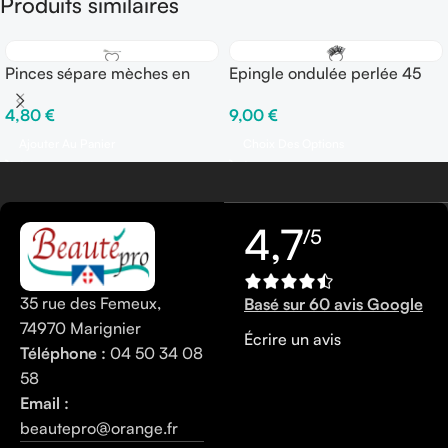
Produits similaires
Pinces sépare mèches en
Epingle ondulée perlée 45
ALU 9 cm – Sachet de 12
mm – Boîte de 250 gr
4,80
€
9,00
€
pinces
Ajouter Au Panier
Choix Des Options
4,7
/5
35 rue des Femeux,
Basé sur 60 avis Google
74970 Marignier
Écrire un avis
Téléphone :
04 50 34 08
58
Email :
beautepro@orange.fr