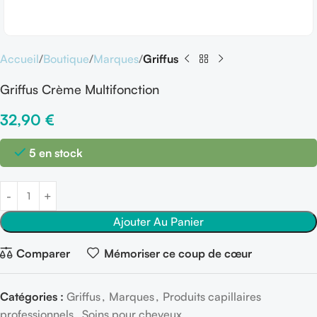
Accueil
Boutique
Marques
Griffus
Griffus Crème Multifonction
32,90
€
5 en stock
Ajouter Au Panier
Comparer
Mémoriser ce coup de cœur
Catégories :
Griffus
,
Marques
,
Produits capillaires
professionnels
,
Soins pour cheveux