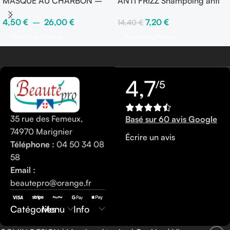
MASQUE AU CHARBON –
ANTI FRIZZ Shampoing anti
KARBON
frisottis
4,50
€
–
26,00
€
7,20
€
14,40
€
Choix Des Options
Ajouter Au Panier
4,7
/5
35 rue des Femeux,
Basé sur 60 avis Google
74970 Marignier
Écrire un avis
Téléphone :
04 50 34 08
58
Email :
beautepro@orange.fr
0450340858
Catégories
Menu
Info