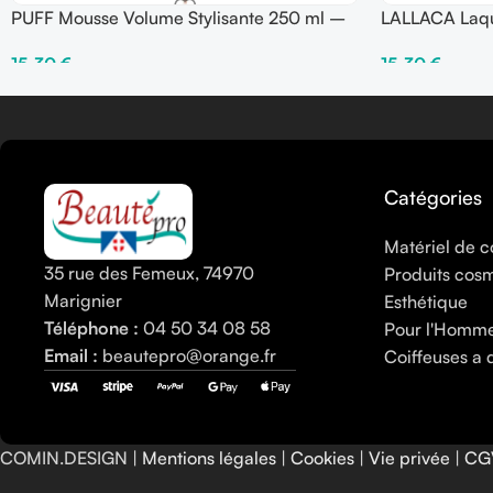
PUFF Mousse Volume Stylisante 250 ml –
LALLACA Laqu
Fix ●●●○○
tenue 250 m
15,30
€
15,30
€
Ajouter Au Panier
Ajouter Au Pani
Catégories
Matériel de c
35 rue des Femeux, 74970
Produits cos
Marignier
Esthétique
Téléphone :
04 50 34 08 58
Pour l'Homm
Email :
beautepro@orange.fr
Coiffeuses a 
COMIN.DESIGN |
Mentions légales
|
Cookies
|
Vie privée
|
CG