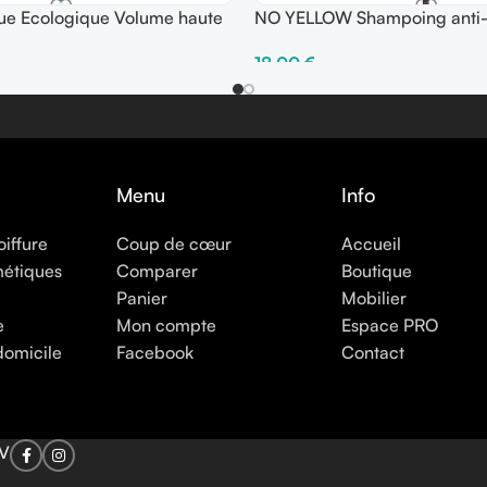
e Ecologique Volume haute
NO YELLOW Shampoing anti-
l – Fix ●●●●○
500 ml
18,00
€
er
Ajouter Au Panier
Menu
Info
oiffure
Coup de cœur
Accueil
métiques
Comparer
Boutique
Panier
Mobilier
e
Mon compte
Espace PRO
domicile
Facebook
Contact
V