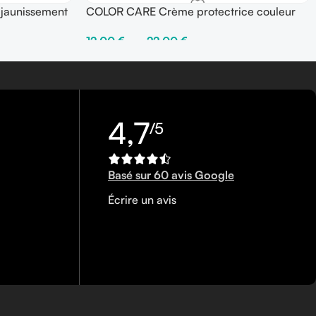
jaunissement
COLOR CARE Crème protectrice couleur
avec rinçage
12,00
€
–
22,00
€
Choix Des Options
4,7
/5
Basé sur 60 avis Google
Écrire un avis
0450340858