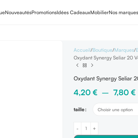
que
Nouveautés
Promotions
Idées Cadeaux
Mobilier
Nos marque
Accueil
Boutique
Marques
Oxydant Synergy Seliar 20 V
Oxydant Synergy Seliar 2
4,20
€
–
7,80
€
taille