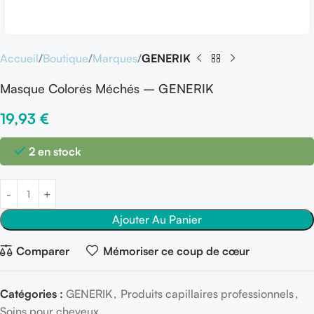
Accueil
Boutique
Marques
GENERIK
Masque Colorés Méchés – GENERIK
19,93
€
2 en stock
Ajouter Au Panier
Comparer
Mémoriser ce coup de cœur
Catégories :
GENERIK
,
Produits capillaires professionnels
,
Soins pour cheveux