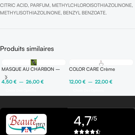
CITRIC ACID, PARFUM, METHYLCHLOROISOTHIAZOLINONE,
METHYLISOTHIAZOLINONE, BENZYL BENZOATE.
Produits similaires
MASQUE AU CHARBON –
COLOR CARE Crème
KARBON
protectrice couleur avec
4,50
€
–
26,00
€
12,00
€
–
22,00
€
rinçage
Choix Des Options
Choix Des Options
4,7
/5