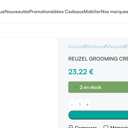
que
Nouveautés
Promotions
Idées Cadeaux
Mobilier
Nos marque
Accueil
Boutique
Marques
REUZEL GROOMING CR
23,22
€
2 en stock
Comparer
Mémoris