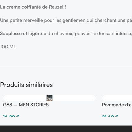
La crème coiffante de Reuzel !
Une petite merveille pour les gentlemen qui cherchent une pâ
Souplesse et légèreté
du cheveux
,
pouvoir texturisant
intense
100 ML
Produits similaires
G83 – MEN STORIES
Pommade d’arg
finition mat 9
16,20
€
21,60
€
Ajouter Au Panier
Ajouter Au Pani