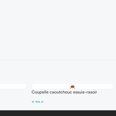
Coupelle caoutchouc essuie-rasoir
3,72
€
Ajouter Au Panier