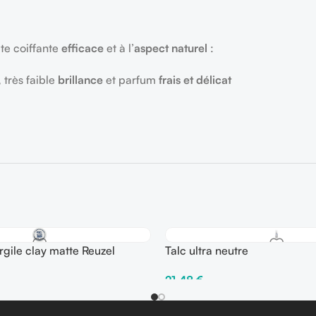
te coiffante
efficace
et à l’
aspect naturel
:
,
très faible
brillance
et parfum
frais et délicat
ile clay matte Reuzel
Talc ultra neutre
5 g
21,48
€
Ajouter Au Panier
er