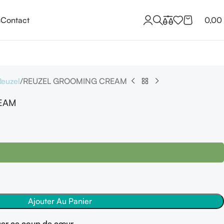
s
Contact
0,00
Reuzel
REUZEL GROOMING CREAM
EAM
Ajouter Au Panier
er ce coup de cœur