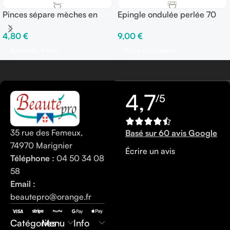
Pinces sépare mèches en
Epingle ondulée perlée 70
ALU 9 cm – Sachet de 12
mm – Boîte de 250 gr
4,80
€
9,00
€
pinces
Ajouter Au Panier
Choix Des Options
4,7
/5
35 rue des Femeux,
Basé sur 60 avis Google
74970 Marignier
Écrire un avis
Téléphone :
04 50 34 08
58
Email :
beautepro@orange.fr
0450340858
Catégories
Menu
Info