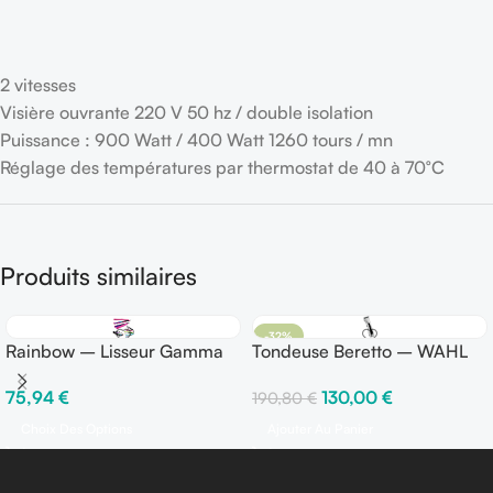
2 vitesses
Visière ouvrante 220 V 50 hz / double isolation
Puissance : 900 Watt / 400 Watt 1260 tours / mn
Réglage des températures par thermostat de 40 à 70°C
Produits similaires
-32%
Rainbow – Lisseur Gamma
Tondeuse Beretto – WAHL
Più
130,00
€
75,94
€
190,80
€
Ajouter Au Panier
Choix Des Options