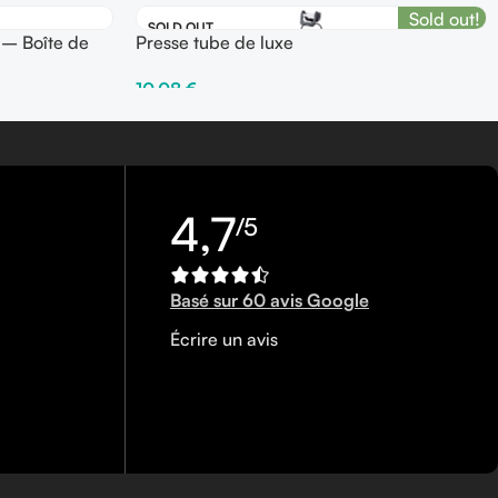
Sold out!
SOLD OUT
 – Boîte de
Presse tube de luxe
10,08
€
Lire La Suite
4,7
/5
Basé sur 60 avis Google
Écrire un avis
0450340858