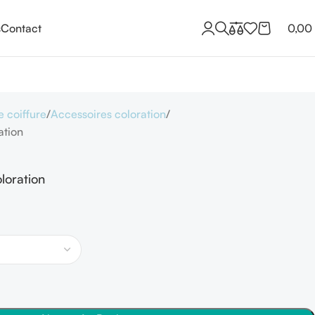
s
Contact
0,00
e coiffure
Accessoires coloration
tion
oration