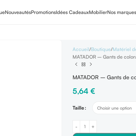
que
Nouveautés
Promotions
Idées Cadeaux
Mobilier
Nos marque
Accueil
Boutique
Matériel d
MATADOR – Gants de colora
MATADOR – Gants de col
5,64
€
Taille