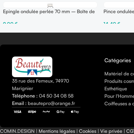
Epingle ondulée perlée 70 mm – Boîte de
Pince ondulé
250 gr
250 gr
9,00
€
14,40
€
Choix Des Options
Choix Des Opti
Catégories
Matériel de c
35 rue des Femeux, 74970
Produits cos
Marignier
Esthétique
Téléphone :
04 50 34 08 58
Pour l'Homm
Email :
beautepro@orange.fr
Coiffeuses a 
COMIN.DESIGN |
Mentions légales
|
Cookies
|
Vie privée
|
CG