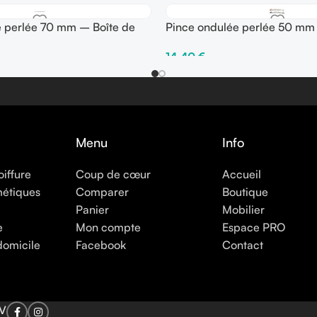
e perlée 70 mm – Boîte de
Pince ondulée perlée 50 mm
250 gr
14,40
€
ons
Choix Des Options
Menu
Info
oiffure
Coup de cœur
Accueil
métiques
Comparer
Boutique
Panier
Mobilier
e
Mon compte
Espace PRO
domicile
Facebook
Contact
V