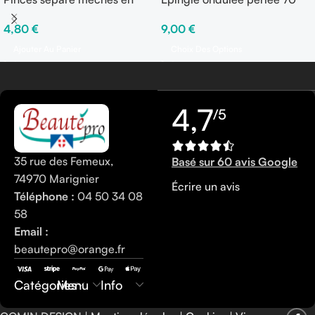
ALU 9 cm – Sachet de 12
mm – Boîte de 250 gr
4,80
€
9,00
€
pinces
Ajouter Au Panier
Choix Des Options
4,7
/5
35 rue des Femeux,
Basé sur 60 avis Google
74970 Marignier
Écrire un avis
Téléphone :
04 50 34 08
58
Email :
beautepro@orange.fr
0450340858
Catégories
Menu
Info