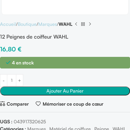
Accueil
Boutique
Marques
WAHL
12 Peignes de coiffeur WAHL
16,80
€
4 en stock
Ajouter Au Panier
Comparer
Mémoriser ce coup de cœur
UGS :
043917320625
Catégories :
Marques
,
Matériel de coiffure
,
Peigne
,
WAHL