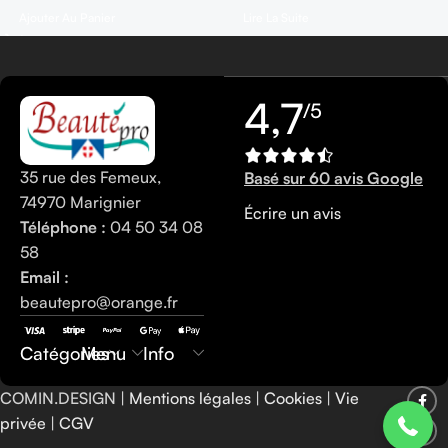
Ajouter Au Panier
Lire La Suite
4,7
/5
35 rue des Femeux,
Basé sur 60 avis Google
74970 Marignier
Écrire un avis
Téléphone :
04 50 34 08
58
Email :
beautepro@orange.fr
0450340858
Catégories
Menu
Info
COMIN.DESIGN |
Mentions légales
|
Cookies
|
Vie
privée
|
CGV