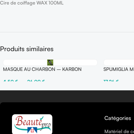
Cire de coiffage WAX 100ML
Produits similaires
MASQUE AU CHARBON – KARBON
SPUMIGLIA Mou
250 ml – F
4,50
€
–
26,00
€
17,26
€
Choix Des Options
Ajouter Au Pani
Catégories
Matériel de c