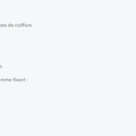
pes de coiffure
e.
amme fixant :