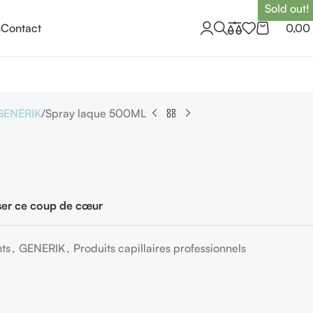
Sold out!
s
Contact
0,00
GENERIK
Spray laque 500ML
er ce coup de cœur
nts
,
GENERIK
,
Produits capillaires professionnels