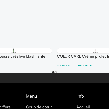
sse créative Elastifiante
COLOR CARE Crème protectr
ix ●●●●○
avec rinçage
12,00
€
–
22,00
€
er
Choix Des Options
Menu
Info
oiffure
Coup de cœur
Accueil