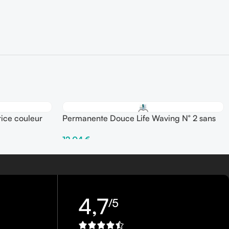
ice couleur
Permanente Douce Life Waving N° 2 sans
thioglycolates 2 x 110 ml
12,04
€
Ajouter Au Panier
4,7
/5