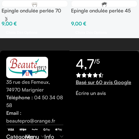
Epingle ondulée perlée 70
Epingle ondulée perlée 45
mm – Boîte de 250 gr
mm – Boîte de 250 gr
9,00
€
9,00
€
Choix Des Options
Choix Des Options
4,7
/5
35 rue des Femeux,
Basé sur 60 avis Google
74970 Marignier
Écrire un avis
Téléphone :
04 50 34 08
58
Email :
beautepro@orange.fr
0450340858
Catégories
Menu
Info