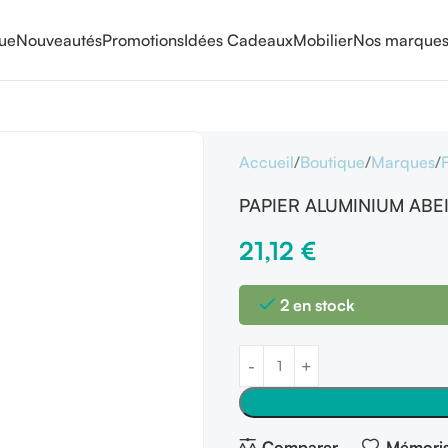
que
Nouveautés
Promotions
Idées Cadeaux
Mobilier
Nos marque
Accueil
Boutique
Marques
PAPIER ALUMINIUM ABE
21,12
€
2 en stock
Comparer
Mémoris