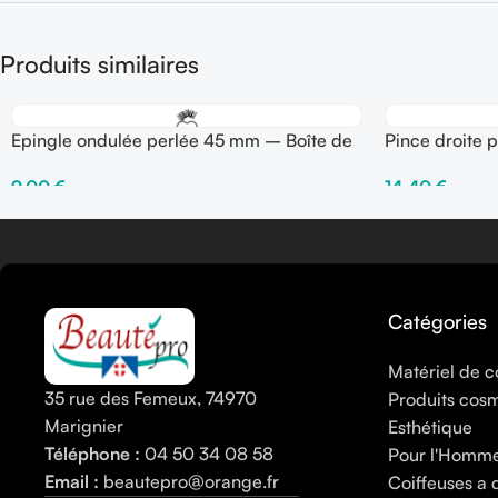
Produits similaires
Epingle ondulée perlée 45 mm – Boîte de
Pince droite 
250 gr
gr
9,00
€
14,40
€
Choix Des Options
Choix Des Opti
Catégories
Matériel de c
35 rue des Femeux, 74970
Produits cos
Marignier
Esthétique
Téléphone :
04 50 34 08 58
Pour l'Homm
Email :
beautepro@orange.fr
Coiffeuses a 