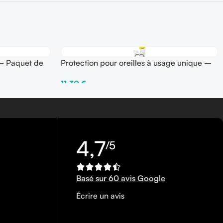
 – Paquet de
Protection pour oreilles à usage unique –
Paquet de 100 pièces
11,30
€
Ajouter Au Panier
4,7
/5
Basé sur 60 avis Google
Écrire un avis
0450340858