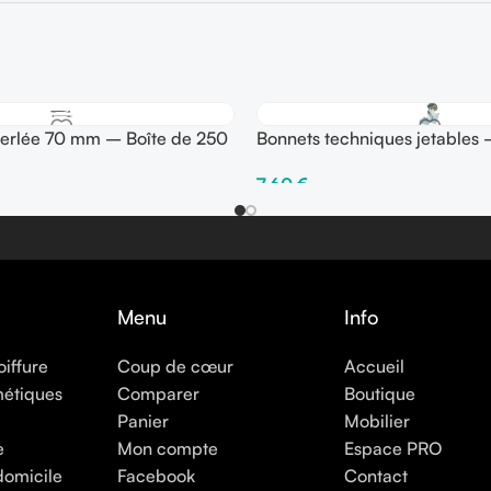
perlée 70 mm – Boîte de 250
Bonnets techniques jetables
30
7,60
€
ons
Ajouter Au Panier
Menu
Info
oiffure
Coup de cœur
Accueil
métiques
Comparer
Boutique
Panier
Mobilier
e
Mon compte
Espace PRO
domicile
Facebook
Contact