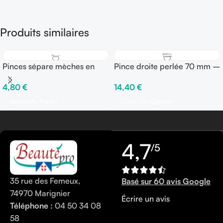
Produits similaires
Pinces sépare mèches en
Pince droite perlée 70 mm –
ALU 9 cm – Sachet de 12
Boîte de 250 gr
4,80
€
14,40
€
pinces
Ajouter Au Panier
Choix Des Options
4,7
/5
35 rue des Femeux,
Basé sur 60 avis Google
74970 Marignier
Écrire un avis
Téléphone :
04 50 34 08
58