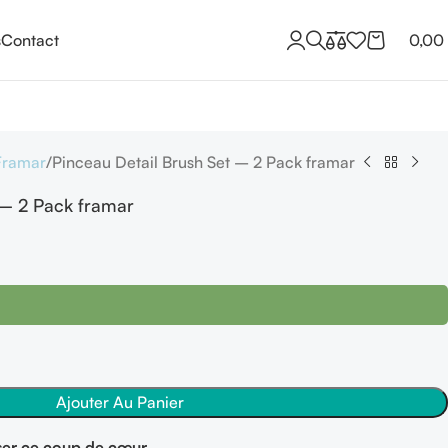
s
Contact
0,00
Framar
Pinceau Detail Brush Set – 2 Pack framar
 – 2 Pack framar
Ajouter Au Panier
er ce coup de cœur