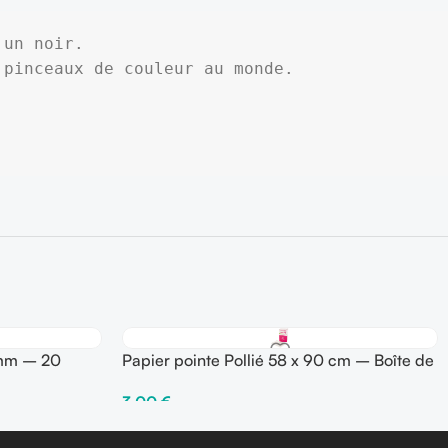
un noir.

pinceaux de couleur au monde.

 mm – 20
Papier pointe Pollié 58 x 90 cm – Boîte de
1000 feuilles
3,00
€
Ajouter Au Panier