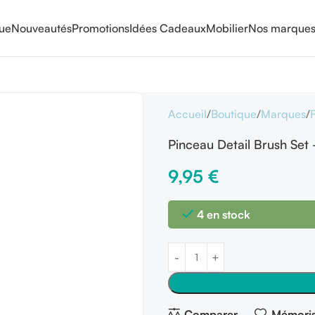
que
Nouveautés
Promotions
Idées Cadeaux
Mobilier
Nos marque
Accueil
Boutique
Marques
Pinceau Detail Brush Set
9,95
€
4 en stock
Comparer
Mémoris