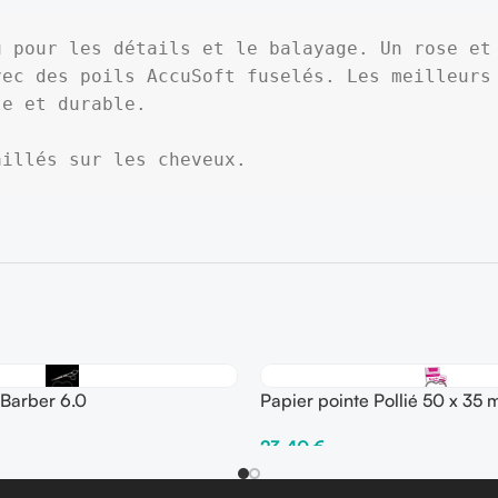
 pour les détails et le balayage. Un rose et 
ec des poils AccuSoft fuselés. Les meilleurs 
e et durable.

aillés sur les cheveux.
Barber 6.0
Papier pointe Pollié 50 x 35
Paquets de 200 feuilles
23,40
€
er
Ajouter Au Panier