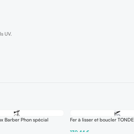
ls UV.
x Barber Phon spécial
Fer à lisser et boucler TOND
Curve
130,44
€