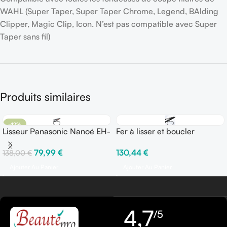
WAHL (Super Taper, Super Taper Chrome, Legend, BAlding
Clipper, Magic Clip, Icon. N’est pas compatible avec Super
Taper sans fil)
Produits similaires
-42%
Lisseur Panasonic Nanoé EH-
Fer à lisser et boucler
PHS9K
TONDEO Cerion Curve
79,99
€
130,44
€
138,00
€
Ajouter Au Panier
Ajouter Au Panier
4,7
/5