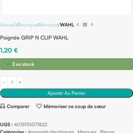
Accueil
Boutique
Marques
WAHL
Poignée GRIP N CLIP WAHL
1,20
€
3 en stock
Ajouter Au Panier
Comparer
Mémoriser ce coup de cœur
UGS :
4015110071822
Catégories :
Appareils électriques
,
Marques
,
Pièces