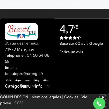
Ajouter Au Panier
Ajouter Au Panier
4,7
/5
35 rue des Femeux,
Basé sur 60 avis Google
74970 Marignier
Écrire un avis
Téléphone :
04 50 34 08
58
Email :
beautepro@orange.fr
0450340858
Catégories
Menu
Info
COMIN.DESIGN |
Mentions légales
|
Cookies
|
Vie
privée
|
CGV