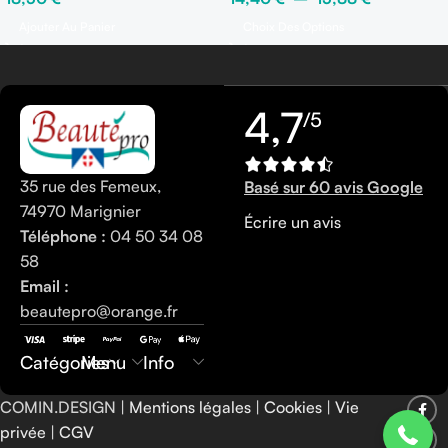
Choix Des Options
Ajouter Au Panier
4,7
/5
35 rue des Femeux,
Basé sur 60 avis Google
74970 Marignier
Écrire un avis
Téléphone :
04 50 34 08
58
Email :
beautepro@orange.fr
0450340858
Catégories
Menu
Info
COMIN.DESIGN |
Mentions légales
|
Cookies
|
Vie
privée
|
CGV