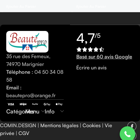
Ajouter Au Panier
Ajouter Au Panier
4,7
/5
35 rue des Femeux,
Basé sur 60 avis Google
74970 Marignier
Écrire un avis
Téléphone :
04 50 34 08
58
Email :
beautepro@orange.fr
0450340858
Catégories
Menu
Info
COMIN.DESIGN |
Mentions légales
|
Cookies
|
Vie
privée
|
CGV