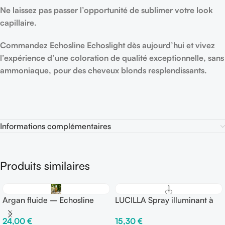
Ne laissez pas passer l’opportunité de sublimer votre look
capillaire.
Commandez Echosline Echoslight dès aujourd’hui et vivez
l’expérience d’une coloration de qualité exceptionnelle, sans
ammoniaque, pour des cheveux blonds resplendissants.
Informations complémentaires
Produits similaires
Argan fluide – Echosline
LUCILLA Spray illuminant à
l’action thermo-protectrice
24,00
€
15,30
€
150 ml – Fix ○○○○○