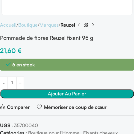
Accueil
Boutique
Marques
Reuzel
Pommade de fibres Reuzel fixant 95 g
21,60
€
6 en stock
Ajouter Au Panier
Comparer
Mémoriser ce coup de cœur
UGS :
35700040
Catégories :
Boutique pour l'Homme
,
Fixants cheveux
,