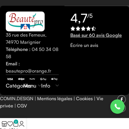
4,7
/5
35 rue des Femeux,
Basé sur 60 avis Google
74970 Marignier
Écrire un avis
Téléphone :
04 50 34 08
58
Email :
beautepro@orange.fr
0450340858
Catégories
Menu
Info
COMIN.DESIGN |
Mentions légales
|
Cookies
|
Vie
privée
|
CGV
0