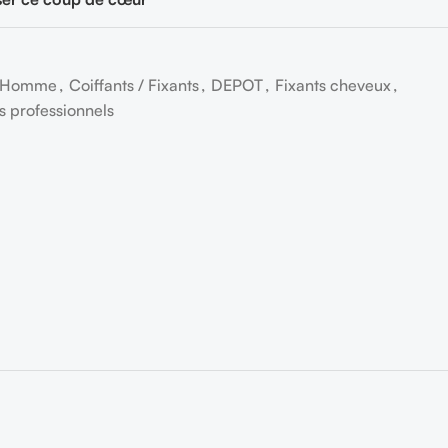
l'Homme
,
Coiffants / Fixants
,
DEPOT
,
Fixants cheveux
,
es professionnels