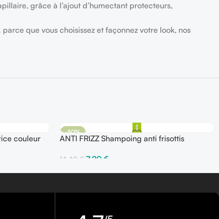
pillaire, grâce à l’ajout d’humectant protecteurs,
ur… parce que vous choisissez et façonnez votre look, nos
-50%
ice couleur
ANTI FRIZZ Shampoing anti frisottis
7,20
€
14,40
€
Ajouter Au Panier