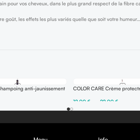
ain pour vos cheveux, dans le plus grand respect de la fibre ca
otre goût, les effets les plus variés quelle que soit votre hume
ampoing anti-jaunissement
COLOR CARE Crème protectr
avec rinçage
12,00
€
–
22,00
€
er
Choix Des Options
Menu
Info