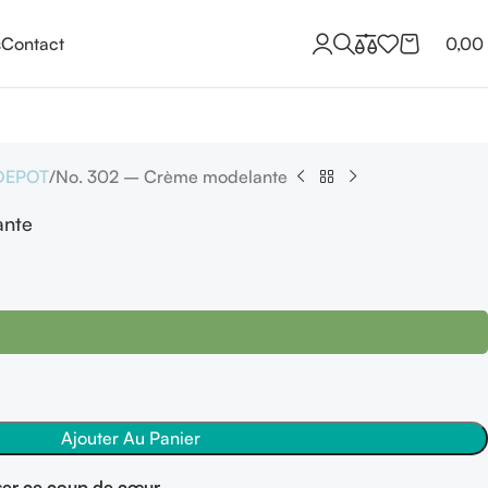
s
Contact
0,00
DEPOT
No. 302 – Crème modelante
ante
Ajouter Au Panier
er ce coup de cœur