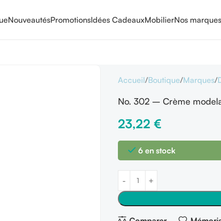
que
Nouveautés
Promotions
Idées Cadeaux
Mobilier
Nos marque
Accueil
Boutique
Marques
No. 302 – Crème model
23,22
€
6 en stock
Comparer
Mémoris