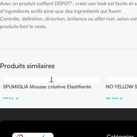
Avec un produit coiffant DEPOT®, créer son look est facile et s
d’ingrédients actifs ainsi que des ingrédients qui fixent.
Contrôle, définition, direction, brillance ou effet mat, selon v
produits font le reste.
Produits similaires
SPUMIGLIA Mousse créative Elastifiante
NO YELLOW Sh
250 ml – Fix ●●●●○
500 ml
17,26
€
18,00
€
Ajouter Au Panier
Ajouter Au Pani
Catégories