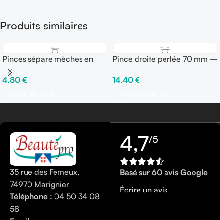
Produits similaires
Pinces sépare mèches en
Pince droite perlée 70 mm –
ALU 9 cm – Sachet de 12
Boîte de 250 gr
4,80
€
14,40
€
pinces
Ajouter Au Panier
Choix Des Options
4,7
/5
35 rue des Femeux,
Basé sur 60 avis Google
74970 Marignier
Écrire un avis
Téléphone :
04 50 34 08
58