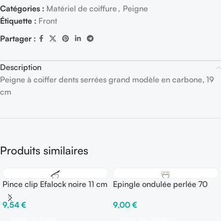
Catégories :
Matériel de coiffure
,
Peigne
Étiquette :
Front
Partager :
Description
Peigne à coiffer dents serrées grand modèle en carbone, 19
cm
Produits similaires
Pince clip Efalock noire 11 cm
Epingle ondulée perlée 70
– Paquet de 6 pinces
mm – Boîte de 250 gr
9,54
€
9,00
€
Ajouter Au Panier
Choix Des Options