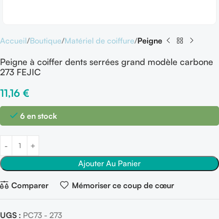
Accueil
Boutique
Matériel de coiffure
Peigne
Peigne à coiffer dents serrées grand modèle carbone
273 FEJIC
11,16
€
6 en stock
Ajouter Au Panier
Comparer
Mémoriser ce coup de cœur
UGS :
PC73 - 273