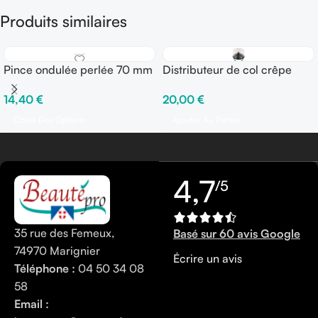
Produits similaires
Pince ondulée perlée 70 mm
Distributeur de col crêpe
– Boîte de 250 gr
transparent
14,40
€
20,00
€
Choix Des Options
Ajouter Au Panier
4,7
/5
35 rue des Femeux,
Basé sur 60 avis Google
74970 Marignier
Écrire un avis
Téléphone :
04 50 34 08
58
Email :