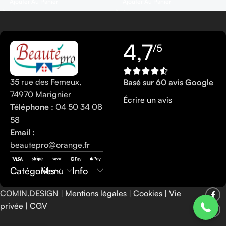
Ajouter Au Panier
Ajouter Au Panier
4,7
/5
35 rue des Femeux,
Basé sur 60 avis Google
74970 Marignier
Écrire un avis
Téléphone :
04 50 34 08
58
Email :
beautepro@orange.fr
0450340858
Catégories
Menu
Info
COMIN.DESIGN |
Mentions légales
|
Cookies
|
Vie
privée
|
CGV