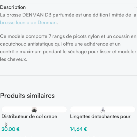
Description
La brosse DENMAN D3 parfumée est une édition limitée de la
brosse Iconic de Denman
.
Ce modèle comporte 7 rangs de picots nylon et un coussin en
caoutchouc antistatique qui offre une adhérence et un
contrôle maximum pendant le séchage pour lisser et modeler
les cheveux.
Produits similaires
Distributeur de col crêpe
Lingettes détachantes pour
transparent
la peau TURBO TOUCH –
20,00
€
14,64
€
100 pièces