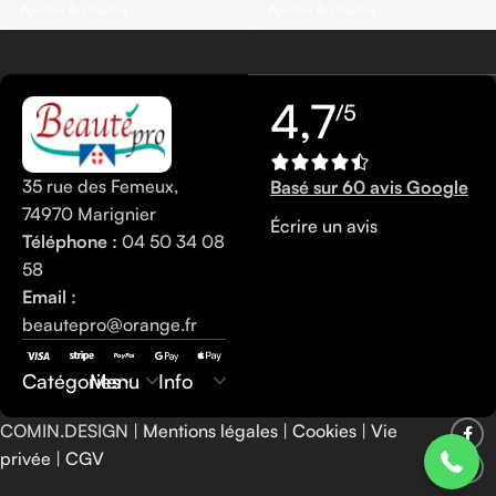
Ajouter Au Panier
Ajouter Au Panier
4,7
/5
35 rue des Femeux,
Basé sur 60 avis Google
74970 Marignier
Écrire un avis
Téléphone :
04 50 34 08
58
Email :
beautepro@orange.fr
0450340858
Catégories
Menu
Info
COMIN.DESIGN |
Mentions légales
|
Cookies
|
Vie
privée
|
CGV