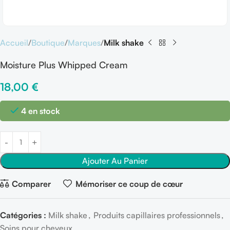
Accueil
Boutique
Marques
Milk shake
Moisture Plus Whipped Cream
18,00
€
4 en stock
Ajouter Au Panier
Comparer
Mémoriser ce coup de cœur
Catégories :
Milk shake
,
Produits capillaires professionnels
,
Soins pour cheveux