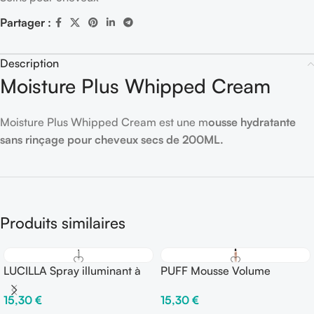
Partager :
Description
Moisture Plus Whipped Cream
Moisture Plus Whipped Cream est une m
ousse hydratante
sans rinçage pour cheveux secs de 200ML.
Produits similaires
LUCILLA Spray illuminant à
PUFF Mousse Volume
l’action thermo-protectrice
Stylisante 250 ml – Fix
15,30
€
15,30
€
150 ml – Fix ○○○○○
●●●○○