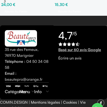
24,00
€
15,30
€
150 ml – Fix ○○○○○
Ajouter Au Panier
Ajouter Au Panier
4,7
/5
35 rue des Femeux,
Basé sur 60 avis Google
74970 Marignier
Écrire un avis
Téléphone :
04 50 34 08
58
Email :
beautepro@orange.fr
0450340858
Catégories
Menu
Info
COMIN.DESIGN |
Mentions légales
|
Cookies
|
Vie