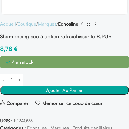
Accueil
Boutique
Marques
Echosline
Shampooing sec à action rafraîchissante B.PUR
8,78
€
4 en stock
Ajouter Au Panier
Comparer
Mémoriser ce coup de cœur
UGS :
1024093
Catégories :
Echosline
,
Marques
,
Produits capillaires