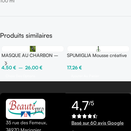
100 ml
Produits similaires
MASQUE AU CHARBON –
SPUMIGLIA Mousse créative
KARBON
Elastifiante 250 ml – Fix
4,50
€
–
26,00
€
17,26
€
●●●●○
Choix Des Options
Ajouter Au Panier
4,7
/5
35 rue des Femeux,
Basé sur 60 avis Google
74970 Marignier