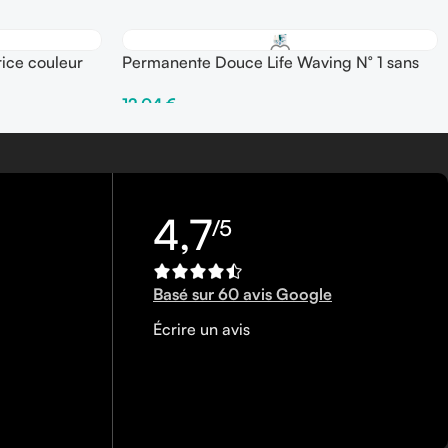
ice couleur
Permanente Douce Life Waving N° 1 sans
thioglycolates 2 x 110 ml
12,04
€
Ajouter Au Panier
4,7
/5
Basé sur 60 avis Google
Écrire un avis
0450340858