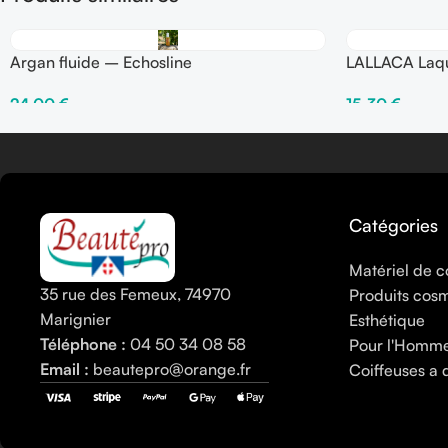
Argan fluide – Echosline
LALLACA Laqu
tenue 250 m
24,00
€
15,30
€
Ajouter Au Panier
Ajouter Au Pani
Catégories
Matériel de c
35 rue des Femeux, 74970
Produits cos
Marignier
Esthétique
Téléphone :
04 50 34 08 58
Pour l'Homm
Email :
beautepro@orange.fr
Coiffeuses a 