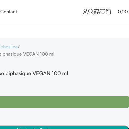
s
Contact
0,00
Echosline
e biphasique VEGAN 100 ml
rice biphasique VEGAN 100 ml