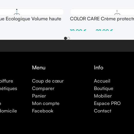
e Ecologique Volume haute
COLOR CARE Crème protectr
l – Fix ●●●●○
avec rinçage
12,00
€
–
22,00
€
er
Choix Des Options
Menu
Info
oiffure
Coup de cœur
Accueil
métiques
Comparer
Boutique
Panier
Mobilier
e
Mon compte
Espace PRO
domicile
Facebook
Contact