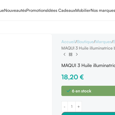
que
Nouveautés
Promotions
Idées Cadeaux
Mobilier
Nos marque
Accueil
Boutique
Marques
MAQUI 3 Huile illuminatric
MAQUI 3 Huile illuminat
18,20
€
6 en stock