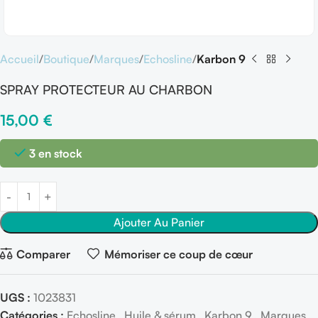
Accueil
Boutique
Marques
Echosline
Karbon 9
SPRAY PROTECTEUR AU CHARBON
15,00
€
3 en stock
Ajouter Au Panier
Comparer
Mémoriser ce coup de cœur
UGS :
1023831
Catégories :
Echosline
,
Huile & sérum
,
Karbon 9
,
Marques
,