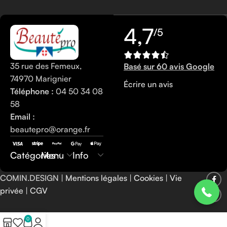
4,7
/5
35 rue des Femeux,
Basé sur 60 avis Google
74970 Marignier
Écrire un avis
Téléphone :
04 50 34 08
58
Email :
beautepro@orange.fr
0450340858
Catégories
Menu
Info
COMIN.DESIGN |
Mentions légales
|
Cookies
|
Vie
privée
|
CGV
0