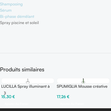
Shampooing
Sérum
Bi-phase démêlant
Spray piscine et soleil
Produits similaires
LUCILLA Spray illuminant à
SPUMIGLIA Mousse créative
l’action thermo-protectrice
Elastifiante 250 ml – Fix
15,30
€
17,26
€
150 ml – Fix ○○○○○
●●●●○
Ajouter Au Panier
Ajouter Au Panier