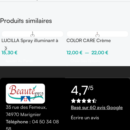
Produits similaires
LUCILLA Spray illuminant à
COLOR CARE Crème
l’action thermo-protectrice
protectrice couleur avec
15,30
€
12,00
€
–
22,00
€
150 ml – Fix ○○○○○
rinçage
Ajouter Au Panier
Choix Des Options
4,7
/5
35 rue des Femeux,
Basé sur 60 avis Google
74970 Marignier
Écrire un avis
Téléphone :
04 50 34 08
58