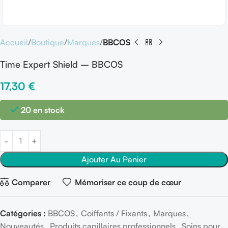
Accueil
Boutique
Marques
BBCOS
Time Expert Shield – BBCOS
17,30
€
20 en stock
Ajouter Au Panier
Comparer
Mémoriser ce coup de cœur
Catégories :
BBCOS
,
Coiffants / Fixants
,
Marques
,
Nouveautés
,
Produits capillaires professionnels
,
Soins pour