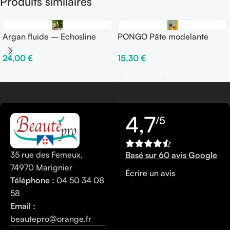
Produits similaires
Argan fluide – Echosline
PONGO Pâte modelante
Mate 100 ml – Fix ●●●●○
24,00
€
15,30
€
Ajouter Au Panier
Ajouter Au Panier
4,7
/5
35 rue des Femeux,
Basé sur 60 avis Google
74970 Marignier
Écrire un avis
Téléphone :
04 50 34 08
58
Email :
beautepro@orange.fr