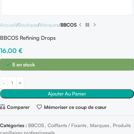
Accueil
Boutique
Marques
BBCOS
BBCOS Refining Drops
16,00
€
5 en stock
Ajouter Au Panier
Comparer
Mémoriser ce coup de cœur
Catégories :
BBCOS
,
Coiffants / Fixants
,
Marques
,
Produits
capillaires professionnels