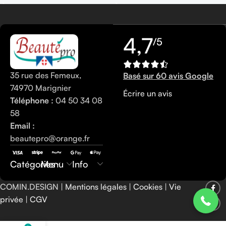
4,7
/5
35 rue des Femeux,
Basé sur 60 avis Google
74970 Marignier
Écrire un avis
Téléphone :
04 50 34 08
58
Email :
beautepro@orange.fr
0450340858
Catégories
Menu
Info
COMIN.DESIGN |
Mentions légales
|
Cookies
|
Vie
privée
|
CGV