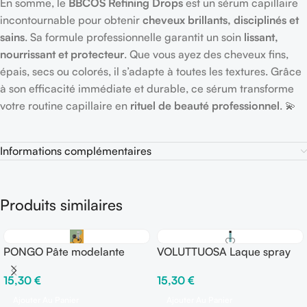
En somme, le
BBCOS Refining Drops
est un sérum capillaire
incontournable pour obtenir
cheveux brillants, disciplinés et
sains
. Sa formule professionnelle garantit un soin
lissant,
nourrissant et protecteur
. Que vous ayez des cheveux fins,
épais, secs ou colorés, il s’adapte à toutes les textures. Grâce
à son efficacité immédiate et durable, ce sérum transforme
votre routine capillaire en
rituel de beauté professionnel
. 💫
Informations complémentaires
Produits similaires
PONGO Pâte modelante
VOLUTTUOSA Laque spray
Mate 100 ml – Fix ●●●●○
Volume Anti-humidité 500
15,30
€
15,30
€
ml – Fix ●●●○○
Ajouter Au Panier
Ajouter Au Panier