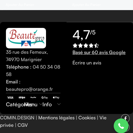
Ajouter Au Panier
Ajouter Au Panier
4,7
/5
35 rue des Femeux,
Basé sur 60 avis Google
74970 Marignier
Écrire un avis
Téléphone :
04 50 34 08
58
Email :
beautepro@orange.fr
0450340858
Catégories
Menu
Info
COMIN.DESIGN |
Mentions légales
|
Cookies
|
Vie
privée
|
CGV