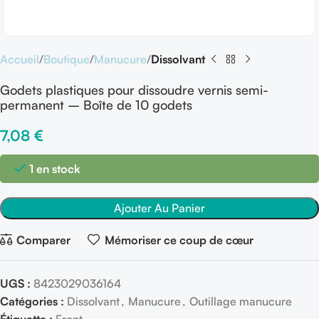
Accueil
Boutique
Manucure
Dissolvant
Godets plastiques pour dissoudre vernis semi-
permanent – Boîte de 10 godets
7,08
€
1 en stock
Ajouter Au Panier
Comparer
Mémoriser ce coup de cœur
UGS :
8423029036164
Catégories :
Dissolvant
,
Manucure
,
Outillage manucure