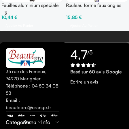
Feuilles aluminium spéciale
Rouleau forme faux ongles
pour dissoudre vernis semi-
cavalier 3 tailles x 500
10,44
€
15,85
€
permanents et gels UV –
100 pcs
Ajouter Au Panier
Ajouter Au Panier
4,7
/5
35 rue des Femeux,
Basé sur 60 avis Google
74970 Marignier
Écrire un avis
Téléphone :
04 50 34 08
58
Email :
beautepro@orange.fr
0450340858
Catégories
Menu
Info