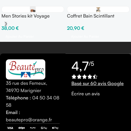
Men Stories kit Voyage
Coffret Bain Scintillant
Parisax
38,00
€
20,90
€
Ajouter Au Panier
Ajouter Au Panier
4,7
/5
35 rue des Femeux,
Basé sur 60 avis Google
74970 Marignier
Écrire un avis
Téléphone :
04 50 34 08
58
Email :
beautepro@orange.fr