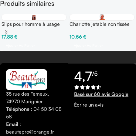
Produits similaires
Slips pour homme à usage
Charlotte jetable non tissée
unique 50 pièces
100 pièces
17,88
€
10,56
€
Ajouter Au Panier
Ajouter Au Panier
4,7
/5
35 rue des Femeux,
Basé sur 60 avis Google
74970 Marignier
Écrire un avis
Téléphone :
04 50 34 08
58
Email :
beautepro@orange.fr