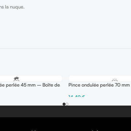
ns la nuque.
lée perlée 45 mm – Boîte de
Pince ondulée perlée 70 mm 
250 gr
14,40
€
ons
Choix Des Options