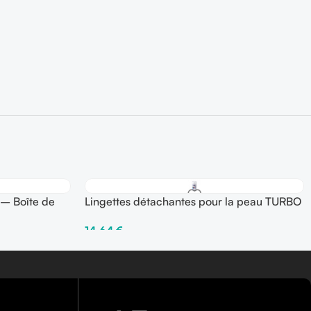
– Boîte de
Lingettes détachantes pour la peau TURBO
TOUCH – 100 pièces
14,64
€
Ajouter Au Panier