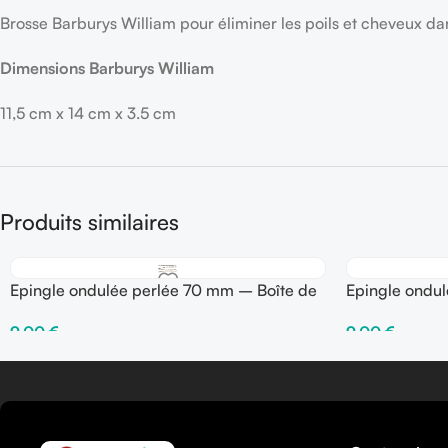
Brosse Barburys William pour éliminer les poils et cheveux da
Dimensions Barburys William
11,5 cm x 14 cm x 3.5 cm
Produits similaires
Epingle ondulée perlée 70 mm – Boîte de
Epingle ondu
250 gr
250 gr
9,00
€
9,00
€
Choix Des Options
Choix Des Opti