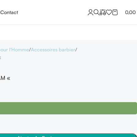
s
Contact
0,00
pour l'Homme
Accessoires barbier
«
IAM «