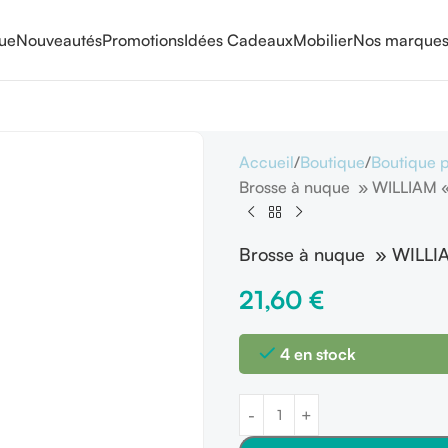
que
Nouveautés
Promotions
Idées Cadeaux
Mobilier
Nos marque
Accueil
Boutique
Boutique 
Brosse à nuque » WILLIAM 
Brosse à nuque » WILL
21,60
€
4 en stock