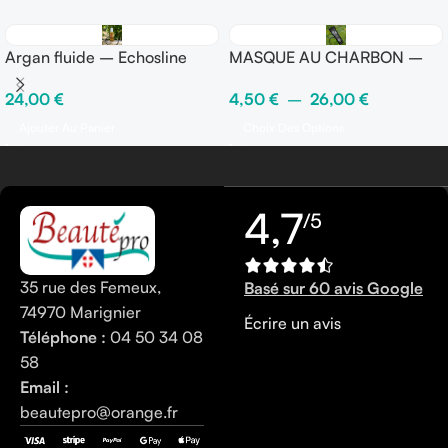
Argan fluide – Echosline
MASQUE AU CHARBON –
KARBON
24,00
€
4,50
€
–
26,00
€
Ajouter Au Panier
Choix Des Options
4,7
/5
35 rue des Femeux,
Basé sur 60 avis Google
74970 Marignier
Écrire un avis
Téléphone :
04 50 34 08
58
Email :
beautepro@orange.fr